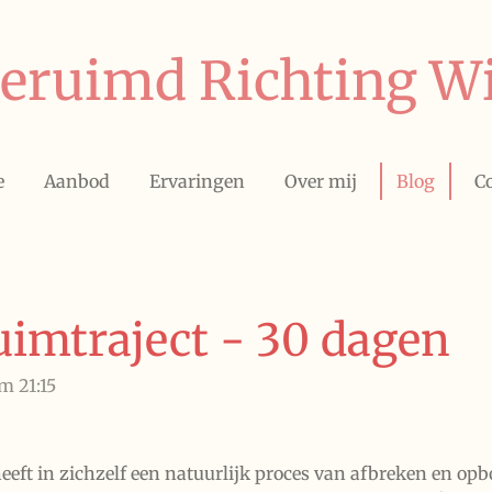
eruimd Richting Wi
e
Aanbod
Ervaringen
Over mij
Blog
C
uimtraject - 30 dagen
m 21:15
eeft in zichzelf een natuurlijk proces van afbreken en op