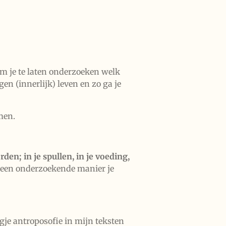
om je te laten onderzoeken welk
gen (innerlijk) leven en zo ga je
imen.
en; in je spullen, in je voeding,
p een onderzoekende manier je
ugje antroposofie in mijn teksten