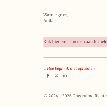
Warme groet,
Anita
Klik hier om je meteen aan te meld
«
Hoe begin ik met opruimen
D
D
S
e
e
h
l
e
a
e
l
r
n
e
© 2024 - 2026 Opgeruimd Richti