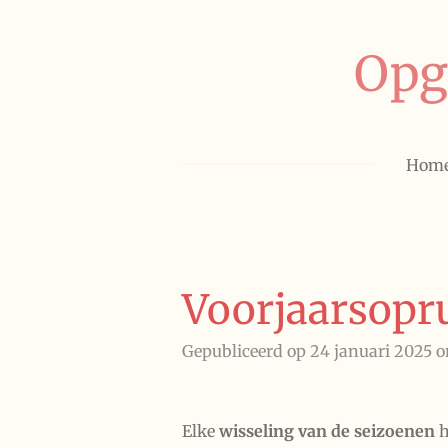
Ga
direct
Opg
naar
de
hoofdinhoud
Hom
Voorjaarsopr
Gepubliceerd op 24 januari 2025 o
Elke
wisseling van de seizoenen
h